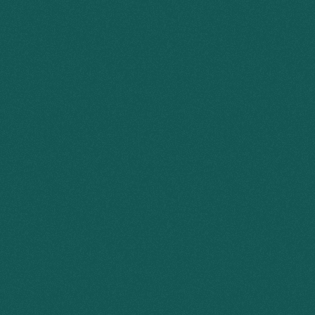
n
c
e
u
…