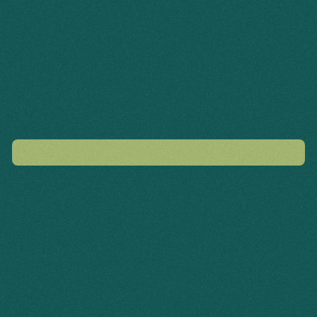
O
l
á
,
P
e
d
r
o
H
e
n
r
i
q
u
e
.
c
e
q
u
e
o
p
r
a
z
o
d
a
s
u
a
p
r
o
p
o
s
t
a
v
e
E
n
t
r
e
e
m
c
o
n
t
a
t
o
p
a
r
a
r
e
c
e
b
e
r
u
m
a
n
o
v
a
p
r
o
p
o
s
t
a