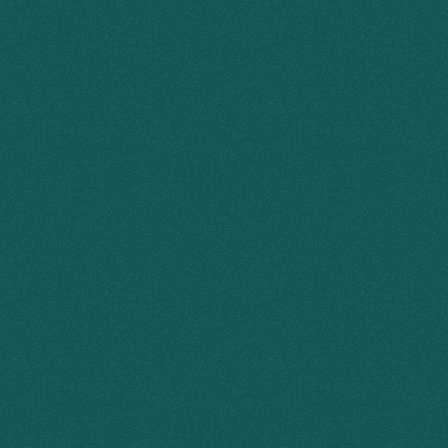
P
a
r
e